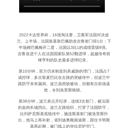
2022卡达世界杯，16强淘汰赛，卫冕军法国对决波
兰。上半场，法国靠基靠巴佩助攻吉鲁射门得1分；下
半场姆巴佩梅开二度，法国以3比1的成绩晋级8强。
吉鲁攻进个人在法国国家队第52颗进球，超越传奇前
锋亨利的队史最多进球纪录。
第10分钟，双方仍未制造到具威胁的埋门，法国占7
成控球，多次靠麦巴比在左路的突破传中，但波兰中
路防守未有漏洞。波兰虽然较被动，但都有次前场逼
抢，令到洛里斯狼狈。
第38分钟，波兰差点开纪录，连续3次射门，被法国
的血肉长城挡出。波兰左路组织，打穿了法国防守，
比列萨尼斯基底线传中，施连斯基射门被洛里斯扑
出，他马上再补射，省到迪奥靴南迪斯，跟住卡明斯
基再起脚，被门线上的华拉尼护空门。