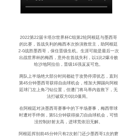
2022第22届卡塔尔世界杯C组第2轮阿根廷与墨西哥
的比赛，首战失利的梅西本次扮演救世主，助阿根廷
2-0战胜墨西哥，保住晋级生机。生涯可能是最后一次
出战世界杯的梅西，意外在首战失利，以1比2爆冷败
给沙地阿拉伯，晋级16强岌岌可危。
两队上半场绝大部分时间都处于攻势停滞状态，直到
第45分钟墨西哥获得自由球机会，维加大脚踢向阿根
廷球门左上角刁钻位置，但遭门将马蒂内兹救下，无
法打破双方0比0僵局。
在阿根廷对决墨西哥赛事中的下半场赛事，梅西带球
时遭对手绊倒，第51分钟获得操刀自由球机会，可惜
没控制好射太高，进球荒依旧无解。
阿根廷挥别前45分钟只有2次射门还少墨西哥1次的窘