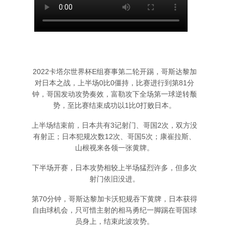
2022卡塔尔世界杯E组赛事第二轮开踢，哥斯达黎加
对日本之战，上半场0比0僵持，比赛进行到第81分
钟，哥国发动攻势奏效，富勒攻下全场第一球逆转颓
势，至比赛结束成功以1比0打败日本。
上半场结束前，日本共有3记射门、哥国2次，双方没
有射正；日本犯规次数12次、哥国5次；康崔拉斯、
山根视来各领一张黄牌。
下半场开赛，日本攻势相较上半场猛烈许多，但多次
射门依旧没进。
第70分钟，哥斯达黎加卡沃犯规吞下黄牌，日本获得
自由球机会，只可惜主射的相马勇纪一脚踢在哥国球
员身上，结束此波攻势。